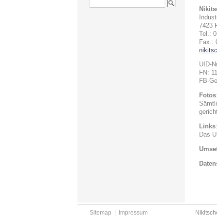
Nikit
Indust
7423 P
Tel.: 
Fax.: 
nikits
UID-N
FN: 1
FB-Ger
Fotos
Sämtli
gericht
Links
Das Un
Umse
Daten
Sitemap
|
Impressum
Nikitsch