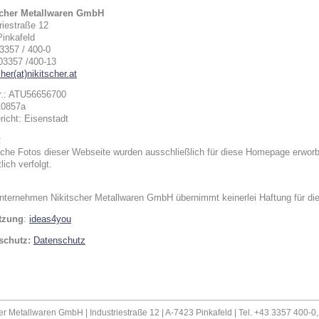
scher Metallwaren GmbH
riestraße 12
inkafeld
03357 / 400-0
03357 /400-13
cher(at)nikitscher.at
r.: ATU56656700
10857a
icht: Eisenstadt
:
che Fotos dieser Webseite wurden ausschließlich für diese Homepage erwor
lich verfolgt.
:
ternehmen Nikitscher Metallwaren GmbH übernimmt keinerlei Haftung für die 
tzung
:
ideas4you
schutz:
Datenschutz
er Metallwaren GmbH | Industriestraße 12 | A-7423 Pinkafeld | Tel. +43 3357 400-0